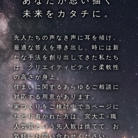
あなたが思い描く
未来をカタチに。
先人たちの声なき声に耳を傾け、
最適な答えを導き出し、
時には新
たな手法を創り出してきた私たち
は、
クリエイティビティと柔軟性
の高さが身上。
住まいに関するあらゆるご相談に
対応する用意があります。
家づくりをご検討中で当ページに
たどり着かれた方は、
宮大工=職
人気質という先入観は捨てて、
お
気軽にお問い合わせください。